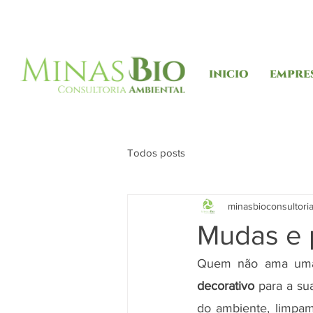
INICIO
EMPRE
Todos posts
minasbioconsultori
Mudas e p
Quem não ama uma 
decorativo 
para a su
do ambiente, limpam