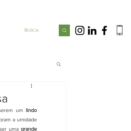
sa
 serem um 
lindo 
ibram a umidade 
 ser uma 
grande 