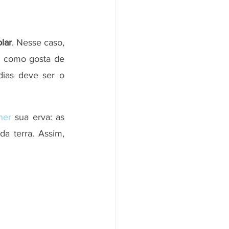
olar
. Nesse caso, 
, como gosta de 
ias deve ser o 
her
 sua erva: as 
a terra. Assim, 