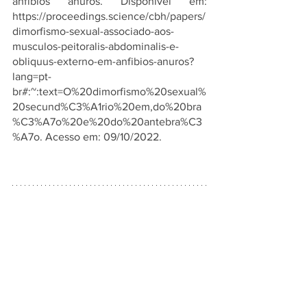
anfíbios anuros. Disponível em: 
https://proceedings.science/cbh/papers/
dimorfismo-sexual-associado-aos-
musculos-peitoralis-abdominalis-e-
obliquus-externo-em-anfibios-anuros?
lang=pt-
br#:~:text=O%20dimorfismo%20sexual%
20secund%C3%A1rio%20em,do%20bra
%C3%A7o%20e%20do%20antebra%C3
%A7o
. Acesso em: 09/10/2022.