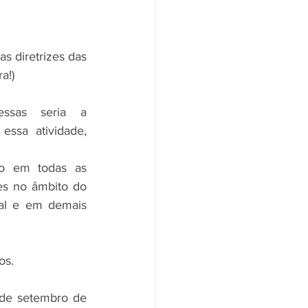
s diretrizes das 
a!)
A atividade mais importante dessas seria a 
essa atividade, 
o em todas as 
es no âmbito do 
al e em demais 
os.
de setembro de 