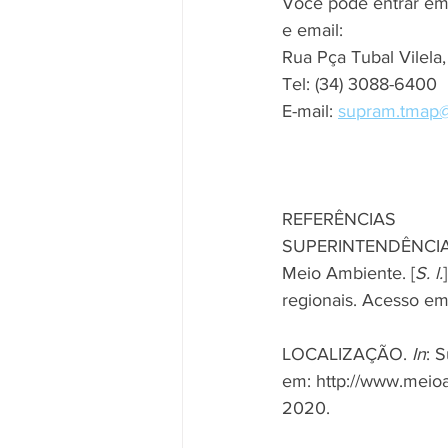
Você pode entrar em
e email: 
Rua Pça Tubal Vilela
Tel: (34) 3088-6400
E-mail: 
supram.tmap@
REFERÊNCIAS
SUPERINTENDÊNCIAS 
Meio Ambiente. [
S. l.
regionais. Acesso em
LOCALIZAÇÃO. 
In
: 
em: http://www.meioa
2020.