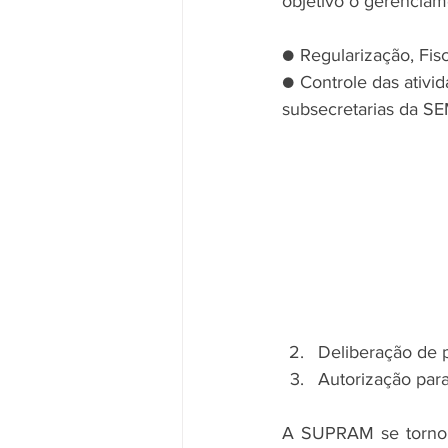
objetivo o gerenciam
● Regularização, Fis
● Controle das ativid
subsecretarias da S
Deliberação de 
Autorização par
A SUPRAM se tornou 