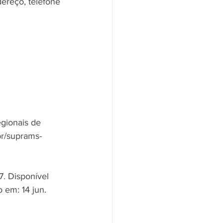
ereço, telefone 
gionais de 
br/suprams-
17. Disponível 
 em: 14 jun. 