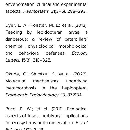
envenomation: clinical and experimental 
aspects. 
Haemostasis
, 31(3–6), 288–293.
Dyer, L. A.; Forister, M. L.; et al. (2012). 
Feeding by lepidopteran larvae is 
dangerous: a review of caterpillars' 
chemical, physiological, morphological 
and behavioral defenses. 
Ecology 
Letters
, 15(3), 310–325.
Okude, G.; Shimizu, K.; et al. (2022). 
Molecular mechanisms underlying 
metamorphosis in the Lepidoptera. 
Frontiers in Endocrinology
, 13, 872134.
Price, P. W.; et al. (2011). Ecological 
aspects of insect herbivory: Implications 
for ecosystems and conservation. 
Insect 
Science
, 18(1), 3–19.