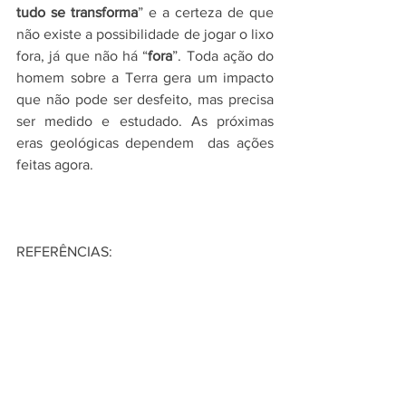
tudo se transforma
” e a certeza de que 
não existe a possibilidade de jogar o lixo 
fora, já que não há “
fora
”. Toda ação do 
homem sobre a Terra gera um impacto 
que não pode ser desfeito, mas precisa 
ser medido e estudado. As próximas 
eras geológicas dependem  das ações 
feitas agora.
REFERÊNCIAS:
NETO, Amaro. 
Eras Geológicas 7º ano 
Professor Amaro.
 2018. Disponível em: < 
https://slideplayer.com.br/slide/1301896
3/>. Acesso em Agosto de 2023.
POLON, Luana. 
Eras Geológicas.
 2015. 