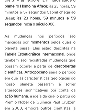
Dia 31
 – às 19:00 e 12 minutos surge o 
primeiro Homo na África
; às 23 horas, 59 
minutos e 57 segundos Cabral chega ao 
Brasil; 
às 23 horas, 59 minutos e 59 
segundos inicia o século XX.
As mudanças nos períodos são 
marcadas por 
momentos
 pelos quais o 
planeta passa. Elas estão descritas na 
Tabela Estratigráfica Internacional
, onde 
também são registradas mudanças que 
possam ocorrer a partir de 
descobertas 
científicas
. 
Antropoceno
 seria o período 
em que as características geológicas do 
nosso planeta passaram a sofrer 
alterações significativas por conta da 
ação humana
, a ideia de criá-lo partiu do 
Prêmio Nobel de Química Paul Crutzen 
em 2000, embora outros cientistas já 