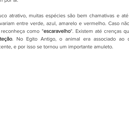
o atrativo, muitas espécies são bem chamativas e até b
 variam entre verde, azul, amarelo e vermelho. Caso nã
o reconheça como "
escaravelho
". Existem até crenças q
teção
. No Egito Antigo, o animal era associado ao de
cente, e por isso se tornou um importante amuleto. 