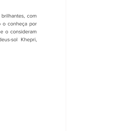
rilhantes, com 
o o conheça por 
ue o consideram 
us-sol Khepri, 