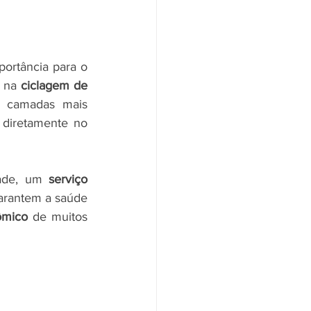
ortância para o 
 na 
ciclagem de 
a camadas mais 
 diretamente no 
ade, um 
serviço 
arantem a saúde 
ômico
 de muitos 