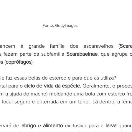
Fonte: GettyImages
tencem à grande família dos escaravelhos (
Scar
s fazem parte da subfamília 
Scarabaeinae
, que agrupa 
es
 (
coprófagos
).
ele faz essas bolas de esterco e para que as utiliza?
tal para o 
ciclo de vida da espécie
. Geralmente, o proce
m a ajuda do macho) moldando uma bola com esterco fres
 local seguro e enterrada em um túnel. Lá dentro, a fême
rvirá de 
abrigo
 e 
alimento
 exclusivo para a 
larva
 quand