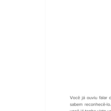
Você já ouviu falar 
sabem reconhecê-lo
você já tenha visto u