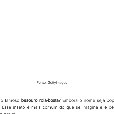
Fonte: GettyImages
do famoso 
besouro rola-bosta
? Embora o nome seja popu
. Esse inseto é mais comum do que se imagina e é be
m por aí.