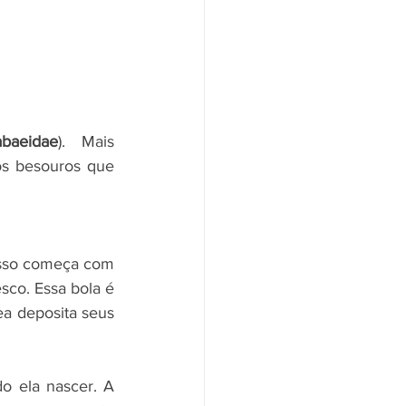
abaeidae
). Mais 
os besouros que 
sso começa com 
co. Essa bola é 
a deposita seus 
o ela nascer. A 