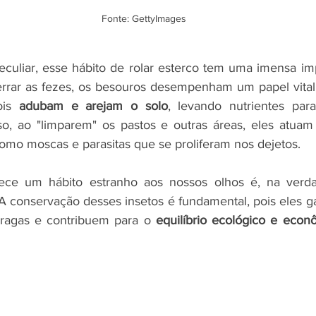
Fonte: GettyImages
culiar, esse hábito de rolar esterco tem uma imensa imp
errar as fezes, os besouros desempenham um papel vital
ois 
adubam e arejam o solo
, levando nutrientes par
so, ao "limparem" os pastos e outras áreas, eles atuam
como moscas e parasitas que se proliferam nos dejetos.
rece um hábito estranho aos nossos olhos é, na verd
 A conservação desses insetos é fundamental, pois eles g
pragas e contribuem para o 
equilíbrio ecológico e econ