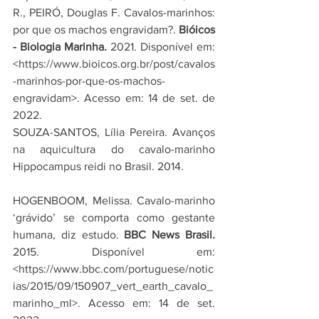
R., PEIRÓ, Douglas F. Cavalos-marinhos: 
por que os machos engravidam?. 
Bióicos 
- Biologia Marinha. 
2021. Disponível em: 
<https://www.bioicos.org.br/post/cavalos
-marinhos-por-que-os-machos-
engravidam>. Acesso em: 14 de set. de 
2022.
SOUZA-SANTOS, Lília Pereira. Avanços 
na aquicultura do cavalo-marinho 
Hippocampus reidi no Brasil. 2014.
HOGENBOOM, Melissa. Cavalo-marinho 
‘grávido’ se comporta como gestante 
humana, diz estudo. 
BBC News Brasil.
2015. Disponível em: 
<https://www.bbc.com/portuguese/notic
ias/2015/09/150907_vert_earth_cavalo_
marinho_ml>. Acesso em: 14 de set. 