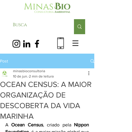
Post
minasbioconsultoria
10 de jun.
2 min de leitura
OCEAN CENSUS: A MAIOR
ORGANIZAÇÃO DE
DESCOBERTA DA VIDA
MARINHA
A
 Ocean Census
, criado pela
 Nippon 
Foundation
, é a maior missão global que 