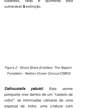
tubarões, raias e quimeras está 
vulnerável 
à
 extinção.
Figura 2 - Ghost Shark (Créditos: The Nippon 
Fundation - Nekton Ocean Census/CSIRO)
Dalhousiella yabukii
: 
Este verme 
poliqueta vive dentro de um “castelo de 
vidro”: as intrincadas câmaras de uma 
esponja de vidro, uma criatura com 