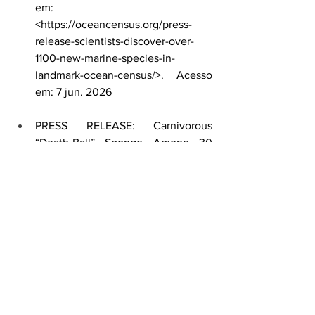
em: 
<
https://oceancensus.org/press-
release-scientists-discover-over-
1100-new-marine-species-in-
landmark-ocean-census/
>. Acesso 
em: 7 jun. 2026
PRESS RELEASE: Carnivorous 
“Death-Ball” Sponge Among 30 
New Deep-Sea Species from the 
Southern Ocean. 
Ocean Census
, 
2025. Disponível em: < 
https://oceancensus.org/press-
release-carnivorous-death-ball-
sponge-among-30-new-deep-sea-
species-from-the-southern-ocean/
> 
. Acesso em: 7 jun. 2026