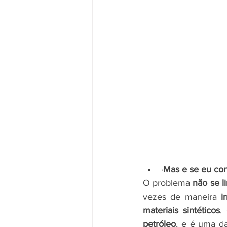
·
Mas e se eu con
O problema 
não se l
vezes de maneira 
i
materiais sintéticos
.
petróleo
, e é uma da