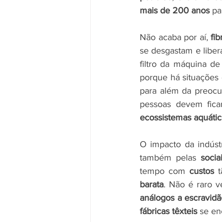
mais de 200 anos
 pa
Não acaba por aí, 
fib
se desgastam e libe
filtro da máquina de
porque há situações 
para além da preocup
pessoas devem fica
ecossistemas aquáti
O impacto da indús
também pelas 
socia
tempo com 
custos 
barata
análogos a escravidã
fábricas têxteis
 se e