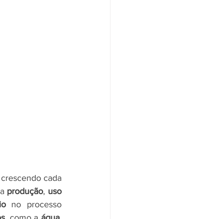
 crescendo cada 
a 
produção
, 
uso
io
 no processo 
os
, como a 
água
. 