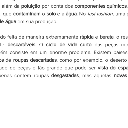
, além da 
poluição
 por conta dos 
componentes químicos
, que 
contaminam
 o 
solo
 e a 
água
. No 
fast fashion
, uma 
 de água
 em sua produção. 
o feita de maneira extremamente 
rápida
 e
 barata
, o re
te 
descartáveis
. O 
ciclo de vida curto
 das peças mo
bém consiste em um enorme problema. Existem países
os
 de 
roupas descartadas
, como por exemplo, o deserto
dade de peças é tão grande que pode ser 
vista do esp
penas contém roupas 
desgastadas
, mas aquelas 
novas