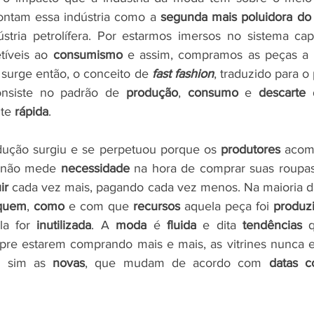
ontam essa indústria como a 
segunda mais poluidora do 
stria petrolífera. Por estarmos imersos no sistema capit
tíveis ao 
consumismo
 e assim, compramos as peças a
e surge então, o conceito de 
fast fashion
onsiste no padrão de 
produção
, 
consumo
 e 
descarte 
te 
rápida
.
ução surgiu e se perpetuou porque os 
produtores
 acom
 não mede 
necessidade
 na hora de comprar suas roupas
ir
 cada vez mais, pagando cada vez menos. Na maioria d
quem
, 
como
 e com que 
recursos 
aquela peça foi 
produz
la for 
inutilizada
. A 
moda
 é 
fluida
 e dita 
tendências
 
re estarem comprando mais e mais, as vitrines nunca e
s sim as
 novas
, que mudam de acordo com 
datas c