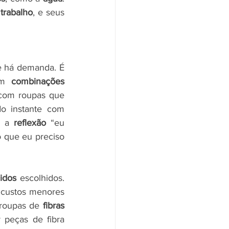
trabalho
, e seus 
 há demanda. É 
am 
combinações 
 com roupas que 
 instante com 
 a 
reflexão
 “eu 
 que eu preciso 
idos
 escolhidos. 
 custos menores 
roupas de 
fibras 
ar peças de fibra 