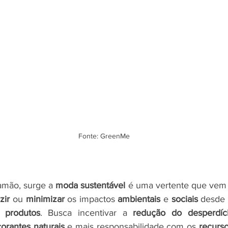
Fonte: GreenMe
amão, surge a 
moda sustentável
 é uma vertente que vem
zir
 ou 
minimizar
 os impactos 
ambientais
 e 
sociais 
desde 
 produtos
. Busca incentivar a 
redução do desperdíc
corantes naturais
 e mais responsabilidade com os 
recurs