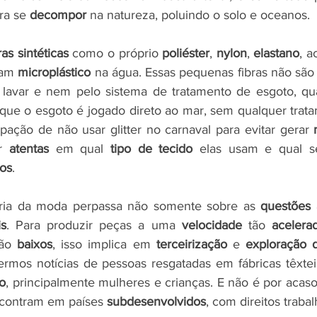
ra se 
decompor
 na natureza, poluindo o solo e oceanos. 
ras sintéticas
 como o próprio 
poliéster
, 
nylon
, 
elastano
, a
ram 
microplástico
 na água. Essas pequenas fibras não são 
 lavar e nem pelo sistema de tratamento de esgoto, qua
que o esgoto é jogado direto ao mar, sem qualquer tratam
ação de não usar glitter no carnaval para evitar gerar 
r 
atentas
 em qual 
tipo de tecido
cos
. 
tria da moda perpassa não somente sobre as 
questões 
is
. Para produzir peças a uma 
velocidade 
tão
 acelera
tão
 baixos
, isso implica em 
terceirização
 e 
exploração 
o
, principalmente mulheres e crianças. E não é por acaso
ncontram em países 
subdesenvolvidos
, com direitos trabal