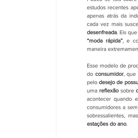
estudos recentes ap
apenas atrás da indú
cada vez mais susce
desenfreada
. Eis qu
“moda rápida”
, e c
maneira extremamen
Esse modelo de prod
do 
consumidor
, que
pelo 
desejo de possu
uma
 reflexão 
sobre 
acontecer quando e
consumidores a semp
sobressalientes, ma
estações do ano
.