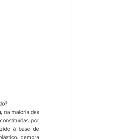
do? 
, 
na maioria das 
, mas envolve o fato de que muitas peças são constituídas por 
, produzido à base de 
 na indústria têxtil, e como todo plástico, demora 