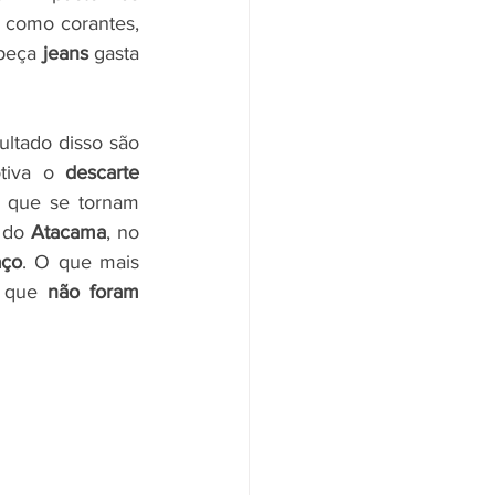
, como corantes, 
peça
 jeans
 gasta 
sultado disso são 
tiva o 
descarte 
 que se tornam 
 do 
Atacama
, no 
aço
. O que mais 
 que 
não foram 