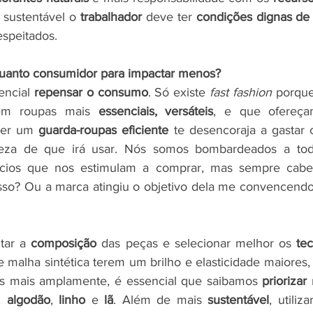
sustentável o 
trabalhador
 deve ter 
condições dignas de 
espeitados.
uanto consumidor para impactar menos?
encial 
repensar o consumo
. Só existe 
fast fashion
 porque
 em roupas mais 
essenciais, versáteis
, e que ofereç
Ter um 
guarda-roupas eficiente
 te desencoraja a gastar
za de que irá usar. Nós somos bombardeados a todo
ncios que nos estimulam a comprar, mas sempre cabe
sso? Ou a marca atingiu o objetivo dela me convencendo
tar a 
composição
 das peças e selecionar melhor os 
tec
 malha sintética terem um brilho e elasticidade maiores,
is mais amplamente, é essencial que saibamos 
priorizar
 
, 
algodão
, 
linho 
e 
lã
. Além de mais 
sustentável
, utiliz