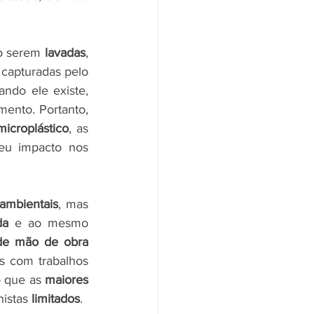
o serem 
lavadas
, 
capturadas pelo 
ndo ele existe, 
ento. Portanto, 
microplástico
, as 
 elas usam e qual seu impacto nos 
ambientais
, mas 
da
 e ao mesmo 
de mão de obra 
. Não é raro vermos notícias de pessoas resgatadas em fábricas têxteis com trabalhos 
 que as 
maiores 
histas 
limitados
.