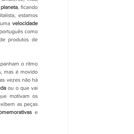
planeta
, ficando 
alista, estamos 
 uma 
velocidade 
, traduzido para o português como 
de produtos de 
panham o ritmo 
, mas é movido 
as vezes não há 
ida
 ou o que vai 
que motivam os 
xibem as peças 
omemorativas
 e 