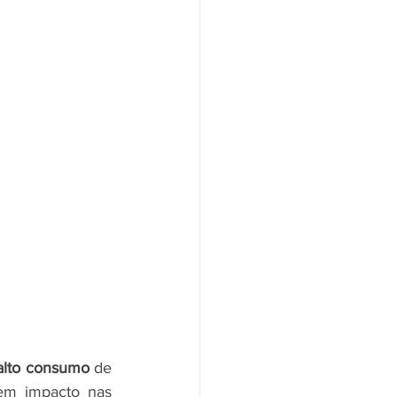
alto consumo 
de 
, que por sua vez, tem impacto nas 