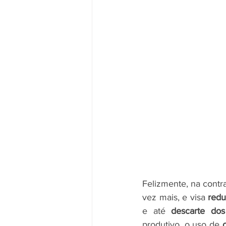
Felizmente, na contr
vez mais, e visa 
redu
e até 
descarte dos
produtivo, o uso de 