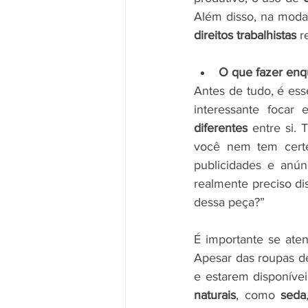
Além disso, na moda 
direitos trabalhistas
 r
O que fazer enq
Antes de tudo, é ess
interessante focar
diferentes
 entre si. 
você nem tem certe
publicidades e anú
realmente preciso di
dessa peça?”
É importante se aten
Apesar das roupas de
e estarem disponíve
naturais
, como 
seda