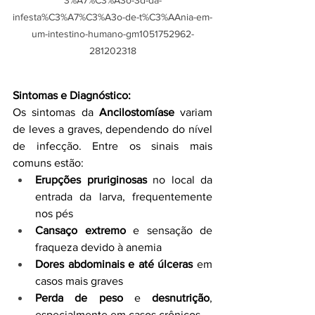
infesta%C3%A7%C3%A3o-de-t%C3%AAnia-em-
um-intestino-humano-gm1051752962-
281202318
Sintomas e Diagnóstico:
Os sintomas da 
Ancilostomíase
 variam 
de leves a graves, dependendo do nível 
de infecção. Entre os sinais mais 
comuns estão:
Erupções pruriginosas
 no local da 
entrada da larva, frequentemente 
nos pés
Cansaço extremo
 e sensação de 
fraqueza devido à anemia
Dores abdominais e até úlceras
 em 
casos mais graves
Perda de peso
 e 
desnutrição
, 
especialmente em casos crônicos