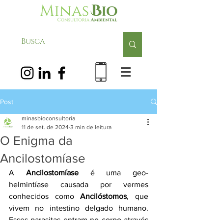
Post
minasbioconsultoria
11 de set. de 2024
3 min de leitura
O Enigma da
Ancilostomíase
A 
Ancilostomíase
 é uma geo-
helmintíase causada por vermes 
conhecidos como 
Ancilóstomos
, que 
vivem no intestino delgado humano. 
Esses parasitas entram no corpo através 