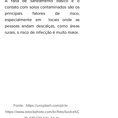
A falta de saneamento básico e o 
contato com solos contaminados são os 
principais fatores de risco, 
especialmente em  locais onde as 
pessoas andam descalças, como áreas 
rurais, o risco de infecção é muito maior.
Fonte:  https://unsplash.com/pt-br - 
https://www.istockphoto.com/br/foto/ilustra%C
3%A7%C3%A3o-3d-da-