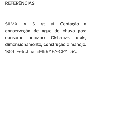
REFERÊNCIAS:
SILVA, A. S. et. al. 
Captação e 
conservação de água de chuva para 
consumo humano: Cisternas rurais, 
dimensionamento, construção e manejo.
1984. Petrolina: EMBRAPA-CPATSA.
Captação de água da chuva gera 
economia de até 55%.
 Portal Tratamento 
de Água. 2017. Disponível em: <
https://tratamentodeagua.com.br/captac
ao-agua-da-chuva-economia-55-
telhado/ 
>. Acesso em 21/04/2022.
SIQUEIRA-CAMPOS, M. A. 
Aproveitamento de água pluvial em 
edifícios residenciais multifamiliares na 