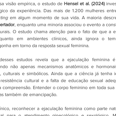
 visão empírica, o estudo de 
Hensel et al. (2024)
 inve
gico da experiência. Das mais de 1.200 mulheres entrev
ting
 em algum momento de sua vida. A maioria descre
bertador
, enquanto uma minoria associou o evento a cons
lturais. O estudo chama atenção para o fato de que a e
quanto em ambientes clínicos, ainda ignora o tema
onha em torno da resposta sexual feminina.
 desses estudos revela que a ejaculação feminina
endo não apenas mecanismos anatômicos e hormonai
 culturais e simbólicos. Ainda que a ciência já tenha id
a resistência cultural e a falta de educação sexual ade
ua compreensão. Entender o corpo feminino em toda sua 
mas também de emancipação.
ínico, reconhecer a ejaculação feminina como parte natu
al para o atendimento ginecológico e sexológico. M