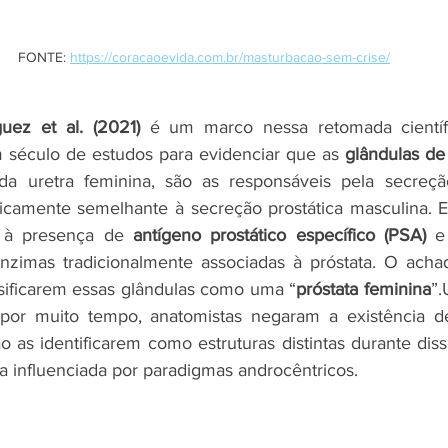
FONTE: 
https://coracaoevida.com.br/masturbacao-sem-crise/
guez et al. (2021)
 é um marco nessa retomada científi
 século de estudos para evidenciar que as 
glândulas d
da uretra feminina, são as responsáveis pela secreçã
icamente semelhante à secreção prostática masculina. E
 à presença de 
antígeno prostático específico (PSA)
 e
nzimas tradicionalmente associadas à próstata. O achad
sificarem essas glândulas como uma “
próstata feminina
”.
 por muito tempo, anatomistas negaram a existência des
 as identificarem como estruturas distintas durante di
fica influenciada por paradigmas androcêntricos.