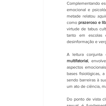
Complementando essa
emocional e psicoló
metade relatou 
squir
como 
prazeroso e li
virtude de tabus cu
tanto em escolas 
desinformação e verg
A leitura conjunta
multifatorial
, envolv
aspectos emocionais,
bases fisiológicas, 
sendo barreiras à s
um ato de ciência, 
Do ponto de vista cl
sexual é fundament