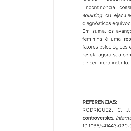
squirting
 ou ejacula
diagnósticos equivo
Em suma, os avanço
feminina é uma 
res
fatores psicológicos 
revela agora sua co
de ser mero instint
REFERENCIAS:
RODRIGUEZ, C. J.
controversies.
Intern
10.1038/s41443-020-