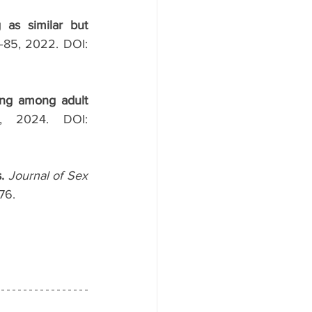
 as similar but 
5–85, 2022. DOI: 
ing among adult 
, 2024. DOI: 
.
Journal of Sex 
76.