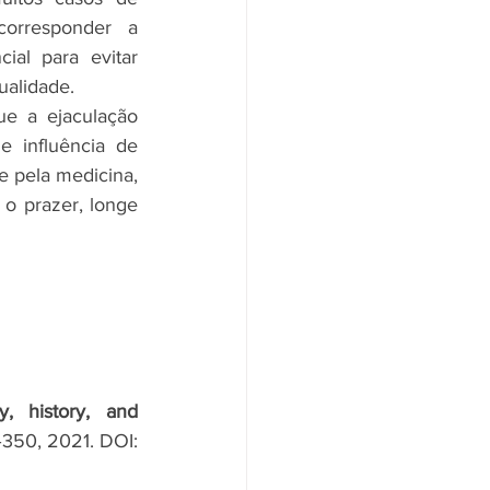
“incontinência coital” relatados em consultórios podem, na verdade, corresponder a 
al para evitar 
ualidade.
e a ejaculação 
e influência de 
e pela medicina, 
o prazer, longe 
 history, and 
2–350, 2021. DOI: 