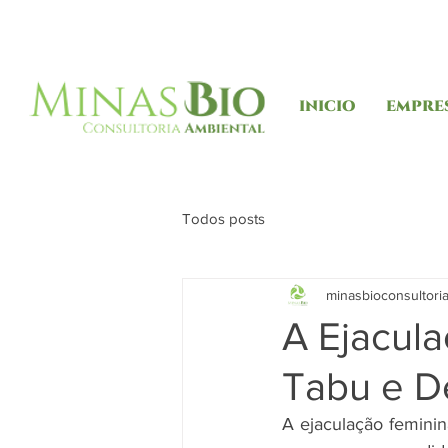
INICIO
EMPRE
Todos posts
minasbioconsultori
A Ejacula
Tabu e De
A ejaculação feminin