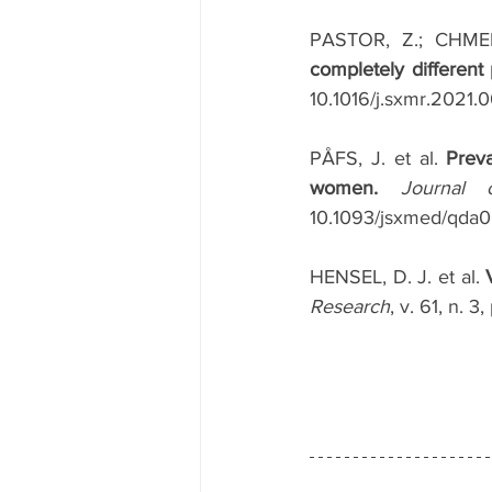
PASTOR, Z.; CHMEL
completely differen
10.1016/j.sxmr.2021.
PÅFS, J. et al. 
Preva
women.
Journal 
10.1093/jsxmed/qda0
HENSEL, D. J. et al. 
Research
, v. 61, n.