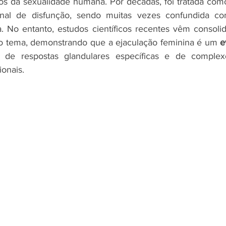
 da sexualidade humana. Por décadas, foi tratada como 
l de disfunção, sendo muitas vezes confundida com
ia. No entanto, estudos científicos recentes vêm consol
 tema, demonstrando que a ejaculação feminina é um 
e
te de respostas glandulares específicas e de comple
onais.