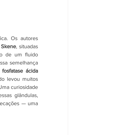
ca. Os autores 
e Skene
, situadas 
o de um fluido 
ssa semelhança 
 
fosfatase ácida 
o levou muitos 
Uma curiosidade 
sas glândulas, 
ssecações — uma 