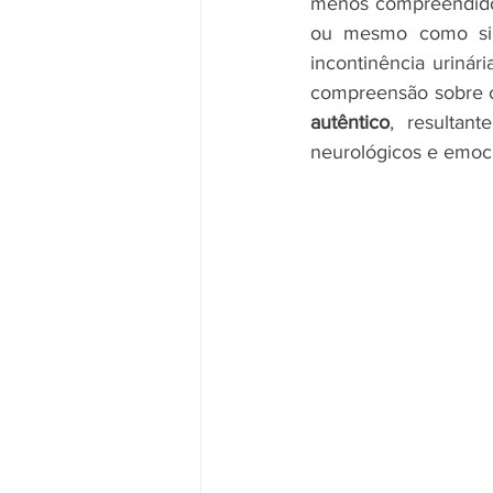
menos compreendidos
ou mesmo como sina
incontinência urinár
compreensão sobre o
autêntico
, resultan
neurológicos e emoci