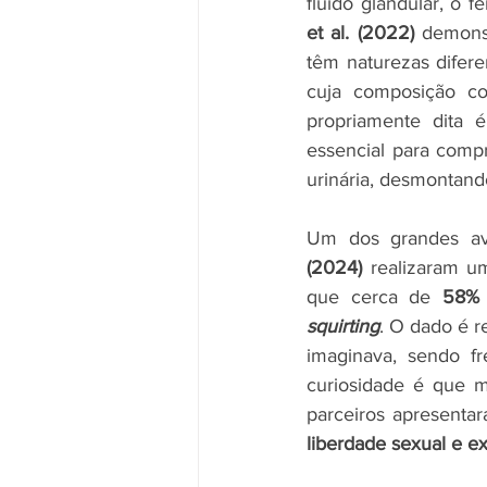
fluido glandular, o
et al. (2022)
 demons
têm naturezas difere
cuja composição c
propriamente dita é
essencial para comp
urinária, desmontand
Um dos grandes ava
(2024)
 realizaram u
que cerca de 
squirting
. O dado é 
imaginava, sendo fr
curiosidade é que m
liberdade sexual e ex