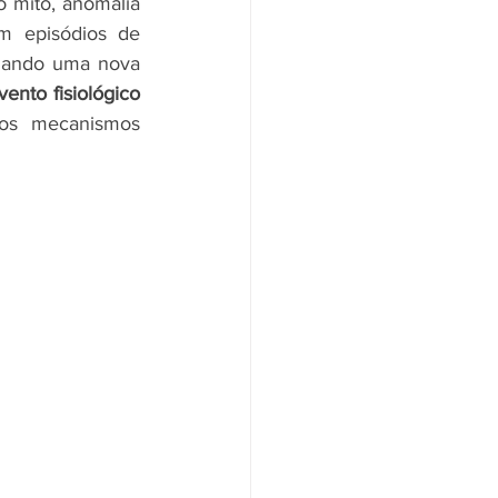
mito, anomalia 
 episódios de 
idando uma nova 
vento fisiológico 
xos mecanismos 