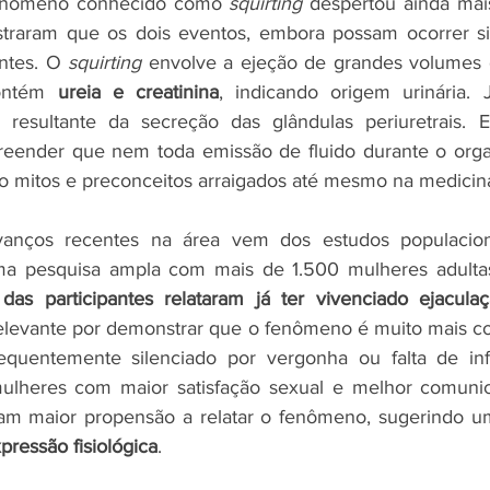
 fenômeno conhecido como 
squirting
 despertou ainda mai
traram que os dois eventos, embora possam ocorrer si
ntes. O 
squirting
 envolve a ejeção de grandes volumes de
ontém 
ureia e creatinina
, indicando origem urinária. 
 resultante da secreção das glândulas periuretrais. Es
reender que nem toda emissão de fluido durante o orga
o mitos e preconceitos arraigados até mesmo na medicin
nços recentes na área vem dos estudos populacion
ma pesquisa ampla com mais de 1.500 mulheres adultas
relevante por demonstrar que o fenômeno é muito mais c
equentemente silenciado por vergonha ou falta de inf
ulheres com maior satisfação sexual e melhor comuni
pressão fisiológica
.