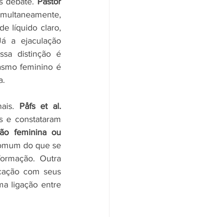
s debate. 
Pastor 
multaneamente, 
 líquido claro, 
Já a ejaculação 
sa distinção é 
smo feminino é 
a.
ais. 
Påfs et al. 
 e constataram 
58% das participantes relataram já ter vivenciado ejaculação feminina ou 
omum do que se 
ormação. Outra 
cação com seus 
parceiros apresentaram maior propensão a relatar o fenômeno, sugerindo uma ligação entre 