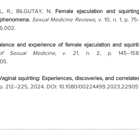
, R.; BILGUTAY, N. 
Female ejaculation and squirting
t phenomena.
Sexual Medicine Reviews
, v. 10, n. 1, p. 7
06.002.
lence and experience of female ejaculation and squirt
of Sexual Medicine
, v. 21, n. 2, p. 145–158
05.
Vaginal squirting: Experiences, discoveries, and correlates
 3, p. 212–225, 2024. DOI: 10.1080/00224499.2023.22905