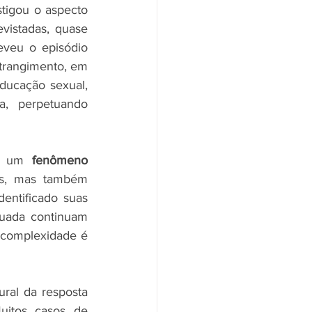
stigou o aspecto 
istadas, quase 
veu o episódio 
trangimento, em 
ducação sexual, 
, perpetuando 
 é um 
fenômeno 
s, mas também 
entificado suas 
quada continuam 
complexidade é 
ral da resposta 
uitos casos de 