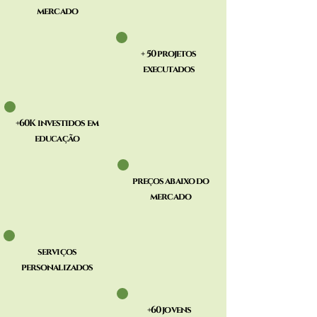
mercado​
+ 50 projetos
executados
+60K investidos em
educação
preços abaixo do
mercado
serviços
personalizados
+60 jovens